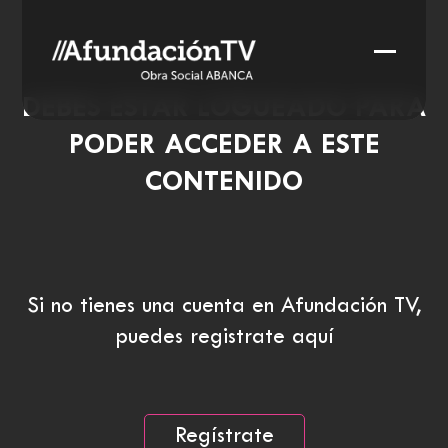
Skip
to
Open
Close
content
mobile
mobile
DEBES ESTAR LOGUEADO PARA
menu
menu
PODER ACCEDER A ESTE
CONTENIDO
Si no tienes una cuenta en Afundación TV,
puedes registrate aquí
Regístrate