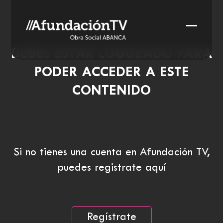
Skip
to
Open
Close
content
mobile
mobile
DEBES ESTAR LOGUEADO PARA
menu
menu
PODER ACCEDER A ESTE
CONTENIDO
Si no tienes una cuenta en Afundación TV,
puedes registrate aquí
Regístrate