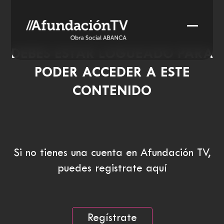
Skip
to
Open
Close
content
mobile
mobile
DEBES ESTAR LOGUEADO PARA
menu
menu
PODER ACCEDER A ESTE
CONTENIDO
Si no tienes una cuenta en Afundación TV,
puedes registrate aquí
Regístrate